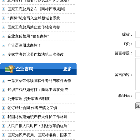
总局修订《驰名商标认定和保护规定》
国家工商总局公布《商标评审规则》
“.商标”域名写入全球根域名系统
国家工商总局禁止宣传驰名商标
昵称：
企业宣传禁用 “驰名商标”
QQ：
广告语注册成商标了
留言标题：
专家学者共议著作权法第三次修改
企业咨询
更多
留言内容：
一篇文章带你读懂软件专利与软件著作
知识产权战如何打：商标申请在先 专
验证码：
公开审理:提升审查透明度
签订转让合同 作者应慎之又慎
我国将构建知识产权大保护工作格局
人民日报人民时评：别让改革的红利“
国家知识产权局、国家标准委、国家工