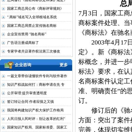
总局修订《驰名商标认定和保护规定》
总
国家工商总局公布《商标评审规则》
7月3日，国家工
“.商标”域名写入全球根域名系统
商标案件处理、当
国家工商总局禁止宣传驰名商标
《商标法》在驰名
企业宣传禁用 “驰名商标”
2003年4月1
广告语注册成商标了
定》。新《商标法
专家学者共议著作权法第三次修改
标概念，并进一步
企业咨询
更多
标法》要求，在认
一篇文章带你读懂软件专利与软件著作
名商标案件认定工
知识产权战如何打：商标申请在先 专
准、明确责任”的
公开审理:提升审查透明度
订。
签订转让合同 作者应慎之又慎
修订后的《驰名商
我国将构建知识产权大保护工作格局
人民日报人民时评：别让改革的红利“
方面：突出了案件
国家知识产权局、国家标准委、国家工
完善，体现切实维